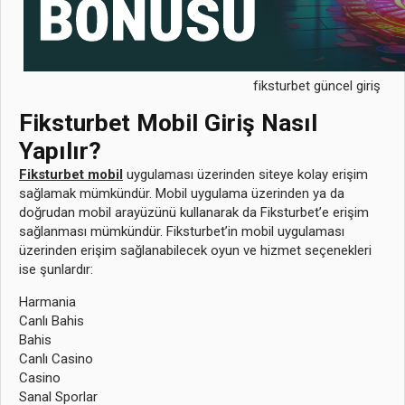
fiksturbet güncel giriş
Fiksturbet Mobil Giriş Nasıl
Yapılır?
Fiksturbet mobil
uygulaması üzerinden siteye kolay erişim
sağlamak mümkündür. Mobil uygulama üzerinden ya da
doğrudan mobil arayüzünü kullanarak da Fiksturbet’e erişim
sağlanması mümkündür. Fiksturbet’in mobil uygulaması
üzerinden erişim sağlanabilecek oyun ve hizmet seçenekleri
ise şunlardır:
Harmania
Canlı Bahis
Bahis
Canlı Casino
Casino
Sanal Sporlar