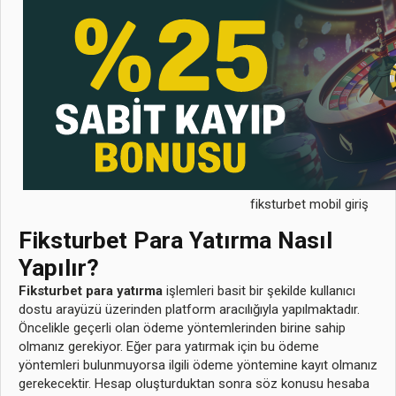
fiksturbet mobil giriş
Fiksturbet Para Yatırma Nasıl
Yapılır?
Fiksturbet para yatırma
işlemleri basit bir şekilde kullanıcı
dostu arayüzü üzerinden platform aracılığıyla yapılmaktadır.
Öncelikle geçerli olan ödeme yöntemlerinden birine sahip
olmanız gerekiyor. Eğer para yatırmak için bu ödeme
yöntemleri bulunmuyorsa ilgili ödeme yöntemine kayıt olmanız
gerekecektir. Hesap oluşturduktan sonra söz konusu hesaba