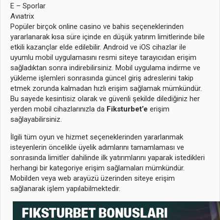
E – Sporlar
Avıatrix
Popüler birçok online casino ve bahis seçeneklerinden
yararlanarak kısa süre içinde en düşük yatırım limitlerinde bile
etkili kazançlar elde edilebilir. Android ve iOS cihazlar ile
uyumlu mobil uygulamasını resmi siteye tarayıcıdan erişim
sağladıktan sonra indirebilirsiniz. Mobil uygulama indirme ve
yükleme işlemleri sonrasında güncel giriş adreslerini takip
etmek zorunda kalmadan hızlı erişim sağlamak mümkündür.
Bu sayede kesintisiz olarak ve güvenli şekilde dilediğiniz her
yerden mobil cihazlarınızla da
Fiksturbet’e
erişim
sağlayabilirsiniz.
İlgili tüm oyun ve hizmet seçeneklerinden yararlanmak
isteyenlerin öncelikle üyelik adımlarını tamamlaması ve
sonrasında limitler dahilinde ilk yatırımlarını yaparak istedikleri
herhangi bir kategoriye erişim sağlamaları mümkündür.
Mobilden veya web arayüzü üzerinden siteye erişim
sağlanarak işlem yapılabilmektedir.