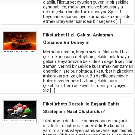
olabilir. Fiksturbet oyunları güvenilir bir şekilde
oynanabilen, mobil uyumlu ve bonuslarıyla
dikkat çeken bir platform sunuyor. Sportif
heyecanı yaşarken aynı zamanda kazanç elde
etmek isteyenler için ideal bir seçenek […]
Fiksturbet Hızlı Çekim: Anlatımın
Ötesinde Bir Deneyim
Merhaba dostlar, bugün sizlere fiksturbet hızlı
çekim konusunu detaylı bir şekilde anlatmaya
geldim. Hayatımızda belki de en değerli şey olan
zamanı verimli bir şekilde kullanmak her zaman
önemlidir. İşte bu noktada, fiksturbet hızlı çekim
imkanı karşımıza çıkıyor. Bu özellik sayesinde
bahis severler hem hızlı bir şekilde para
çekebiliyor hem de keyifli bir deneyim yaşıyor.
Siz […]
Fikstürbets Destek ile Başarılı Bahis
Stratejileri Nasıl Oluşturulur?
fiksturbets destek ile bahis yaparken başarılı
stratejiler oluşturmak önemlidir. Bu konuda
yardım almak isteyen bahis severler için destek