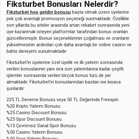
Fiksturbet Bonusları Nelerdir?
Fiksturbet hoş geldin bonusu
başta olmak üzere üyelerine
pek çok avantajlı promosyon seçeneği sunmaktadır. Özellikle
son yıllarda bu siteler arasında artan rekabet sonrasında yeni
üye kazanmak isteyen platformlar tarafından bonus oranları
güncellenmiştir. Bonus seçeneklerinin çoğalması ve oranların
yükselmesinin ardından çok daha avantajlı bir online casino ve
bahis deneyimi sunulmaktadır.
Fiksturbet’in üyelerine özel üyelik ve ilk yatırım sonrasında
verilen bonuslarının yanı sıra son yatırımlarına kadar çeşitli
işlemler sonrasında verilen birçok bonus türü de yer
almaktadır. Fiksturbet’in bonuslarından bazıları ise kısaca
şunlardır:
225 TL Deneme Bonusu veya 50 TL Değerinde Freespin
%20 Kripto Yatırım Bonusu
%25 Casino Discount Bonusu
%25 Spor Discount Bonusu
%15 Çevrimsiz Sanal Spor Bonusu
%50 Casino Yatırım Bonusu
%50 Spor Yatırım Bonusu