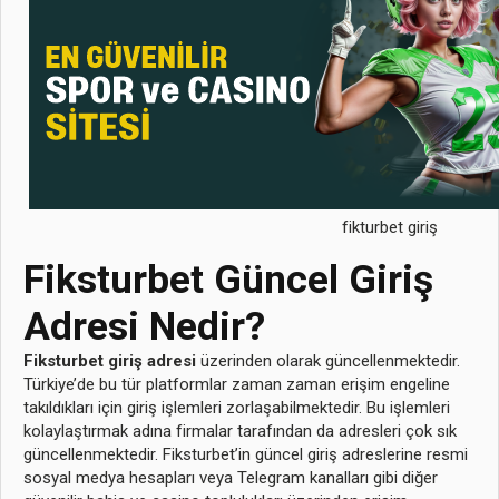
fikturbet giriş
Fiksturbet Güncel Giriş
Adresi Nedir?
Fiksturbet giriş adresi
üzerinden olarak güncellenmektedir.
Türkiye’de bu tür platformlar zaman zaman erişim engeline
takıldıkları için giriş işlemleri zorlaşabilmektedir. Bu işlemleri
kolaylaştırmak adına firmalar tarafından da adresleri çok sık
güncellenmektedir. Fiksturbet’in güncel giriş adreslerine resmi
sosyal medya hesapları veya Telegram kanalları gibi diğer