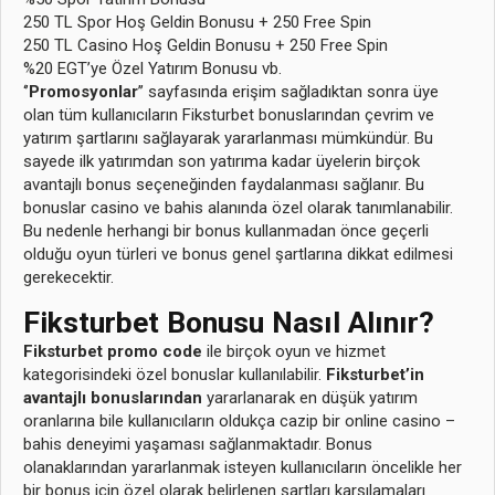
250 TL Spor Hoş Geldin Bonusu + 250 Free Spin
250 TL Casino Hoş Geldin Bonusu + 250 Free Spin
%20 EGT’ye Özel Yatırım Bonusu vb.
‘’
Promosyonlar
’’ sayfasında erişim sağladıktan sonra üye
olan tüm kullanıcıların Fiksturbet bonuslarından çevrim ve
yatırım şartlarını sağlayarak yararlanması mümkündür. Bu
sayede ilk yatırımdan son yatırıma kadar üyelerin birçok
avantajlı bonus seçeneğinden faydalanması sağlanır. Bu
bonuslar casino ve bahis alanında özel olarak tanımlanabilir.
Bu nedenle herhangi bir bonus kullanmadan önce geçerli
olduğu oyun türleri ve bonus genel şartlarına dikkat edilmesi
gerekecektir.
Fiksturbet Bonusu Nasıl Alınır?
Fiksturbet promo code
ile birçok oyun ve hizmet
kategorisindeki özel bonuslar kullanılabilir.
Fiksturbet’in
avantajlı bonuslarından
yararlanarak en düşük yatırım
oranlarına bile kullanıcıların oldukça cazip bir online casino –
bahis deneyimi yaşaması sağlanmaktadır. Bonus
olanaklarından yararlanmak isteyen kullanıcıların öncelikle her
bir bonus için özel olarak belirlenen şartları karşılamaları