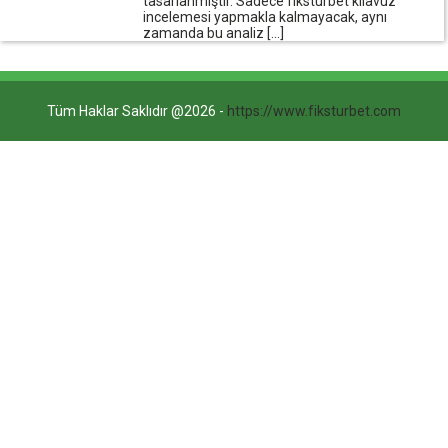
tasarlanmıştır. Sadece fiksturbet kılavuz
incelemesi yapmakla kalmayacak, aynı
zamanda bu analiz […]
Tüm Haklar Saklıdır @2026 -
https://www.fiksturbet.com