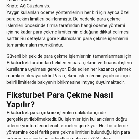
Kripto Ağ Cüzdanı vb.
Yaygın kullanılan ödeme yöntemlerinin her biri için ayrıca özel
para çekim limitleri belirlenmiştir. Bu nedenle para çekme
işlemleri öncesinde firma tarafından hangi ödeme yöntemi
için ne kadar para çekme limitlerinin olduğuna dikkat edilmesi
şarttır. Bu detaylara göre kullanıcıların para çekme işlemlerini
tamamlamaları mümkündür.
Güvenli bir şekilde para çekme işlemlerinin tamamlanması için
Fiksturbet
tarafından belirlenen para çekme ve finansal işlem
kurallarına uyulması gerekiyor. Elde edilen her kazancı çekmek
mümkün olmayacaktır. Para çekme işlemlerinin yapılması için
belirli limitlerde bakiyenin birikmesine ihtiyaç duyulmaktadır.
Fiksturbet Para Çekme Nasıl
Yapılır?
Fiksturbet para çekme
işlemleri dakikalar içinde
gerçekleştirilebilmektedir. Bu işlemler için kullanıcıların doğru
ödeme yöntemlerini tercih etmeleri gerekiyor. Her bir ödeme
yöntemine özel farklı para çekme limitleri bulunduğu için para
çekeme sırasında en iyi limitlere sahip ve 7/24 işlem