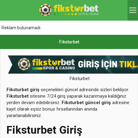
Reklam bulunamadı.
Fiksturbet
Fiksturbet
Fiksturbet giriş
seçenekleri güncel adresinde sizleri bekliyor.
Fiksturbet
sitesine 7/24 giriş yaparak kazanmaya kaldığınız
yerden devam edebilirsiniz.
Fiksturbet güncel giriş
adresine
kayıt olarak eşsiz bonus fırsatlarından anında
yararlanabilirsiniz.
Fiksturbet Giriş