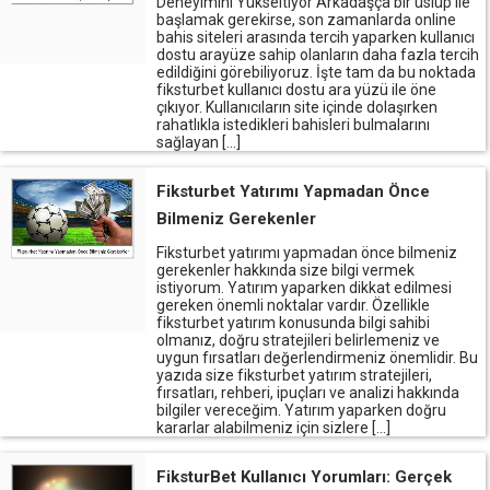
Deneyimini Yükseltiyor Arkadaşça bir üslüp ile
başlamak gerekirse, son zamanlarda online
bahis siteleri arasında tercih yaparken kullanıcı
dostu arayüze sahip olanların daha fazla tercih
edildiğini görebiliyoruz. İşte tam da bu noktada
fiksturbet kullanıcı dostu ara yüzü ile öne
çıkıyor. Kullanıcıların site içinde dolaşırken
rahatlıkla istedikleri bahisleri bulmalarını
sağlayan […]
Fiksturbet Yatırımı Yapmadan Önce
Bilmeniz Gerekenler
Fiksturbet yatırımı yapmadan önce bilmeniz
gerekenler hakkında size bilgi vermek
istiyorum. Yatırım yaparken dikkat edilmesi
gereken önemli noktalar vardır. Özellikle
fiksturbet yatırım konusunda bilgi sahibi
olmanız, doğru stratejileri belirlemeniz ve
uygun fırsatları değerlendirmeniz önemlidir. Bu
yazıda size fiksturbet yatırım stratejileri,
fırsatları, rehberi, ipuçları ve analizi hakkında
bilgiler vereceğim. Yatırım yaparken doğru
kararlar alabilmeniz için sizlere […]
FiksturBet Kullanıcı Yorumları: Gerçek