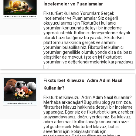
İncelemeler ve Puanlamalar
FiksturBet Kullanıcı Yorumları: Gerçek
İncelemeler ve Puanlamalar Siz değerli
okuyucularımız için FiksturBet kullanıcı
yorumları konusunda detaylı bir inceleme
yapmak istedik. Kullanıcı deneyimlerine dayalı
olarak hazırladığımız bu yazıda, FiksturBet
platformu hakkında gerçek ve samimi
yorumları bulabilirsiniz. FiksturBet kullanıcı
yorumları genellikle olumlu yönde olsa da, bazı
eleştiriler de mevcut. İşte en iyi fiksturbet
yorumları ve değerlendirmeleriyle karşınızdayız.
[…]
Fiksturbet Kılavuzu: Adım Adım Nasıl
Kullanılır?
Fiksturbet Kılavuzu: Adım Adım Nasıl Kullanılır?
Merhaba arkadaşlar! Bugünkü blog yazımızda,
fiksturbet kılavuz hakkında detaylı bir inceleme
yapacağız. Eğer siz de fiksturbet kılavuz rehberi
arayışındaysanız, doğru yerdesiniz. Bu kılavuz,
adım adım nasıl kullanılacağı konusunda size
yol gösterecek. Fiksturbet kılavuz, bahis
severlerin işini kolaylaştırmak için