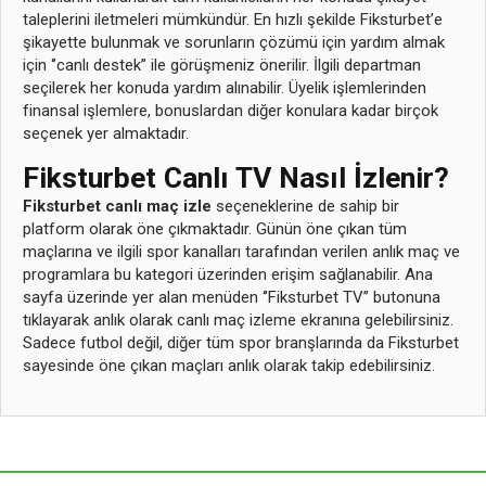
taleplerini iletmeleri mümkündür. En hızlı şekilde Fiksturbet’e
şikayette bulunmak ve sorunların çözümü için yardım almak
için ‘’canlı destek’’ ile görüşmeniz önerilir. İlgili departman
seçilerek her konuda yardım alınabilir. Üyelik işlemlerinden
finansal işlemlere, bonuslardan diğer konulara kadar birçok
seçenek yer almaktadır.
Fiksturbet Canlı TV Nasıl İzlenir?
Fiksturbet canlı maç izle
seçeneklerine de sahip bir
platform olarak öne çıkmaktadır. Günün öne çıkan tüm
maçlarına ve ilgili spor kanalları tarafından verilen anlık maç ve
programlara bu kategori üzerinden erişim sağlanabilir. Ana
sayfa üzerinde yer alan menüden ‘’Fiksturbet TV’’ butonuna
tıklayarak anlık olarak canlı maç izleme ekranına gelebilirsiniz.
Sadece futbol değil, diğer tüm spor branşlarında da Fiksturbet
sayesinde öne çıkan maçları anlık olarak takip edebilirsiniz.